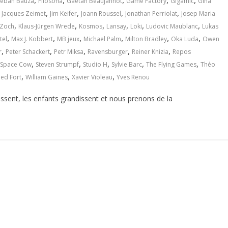
,
,
,
,
,
teban Bauza
Filosofia
Gaëtan Beaujannot
Game Factory
Gigamic
Gina
,
,
,
,
,
Jacques Zeimet
Jim Keifer
Joann Roussel
Jonathan Perriolat
Josep Maria
,
,
,
,
,
,
 Zoch
Klaus-Jürgen Wrede
Kosmos
Lansay
Loki
Ludovic Maublanc
Lukas
,
,
,
,
,
,
tel
Max J. Kobbert
MB jeux
Michael Palm
Milton Bradley
Oka Luda
Owen
,
,
,
,
,
r
Peter Schackert
Petr Miksa
Ravensburger
Reiner Knizia
Repos
,
,
,
,
,
Space Cow
Steven Strumpf
Studio H
Sylvie Barc
The Flying Games
Théo
,
,
,
ied Fort
William Gaines
Xavier Violeau
Yves Renou
 passent, les enfants grandissent et nous prenons de la