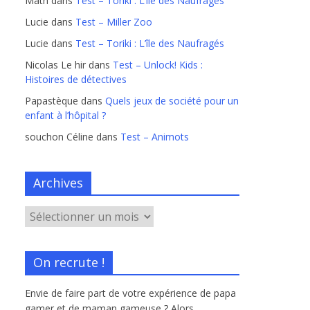
Math
dans
Test – Toriki : L’île des Naufragés
Lucie
dans
Test – Miller Zoo
Lucie
dans
Test – Toriki : L’île des Naufragés
Nicolas Le hir
dans
Test – Unlock! Kids :
Histoires de détectives
Papastèque
dans
Quels jeux de société pour un
enfant à l’hôpital ?
souchon Céline
dans
Test – Animots
Archives
On recrute !
Envie de faire part de votre expérience de papa
gamer et de maman gameuse ? Alors