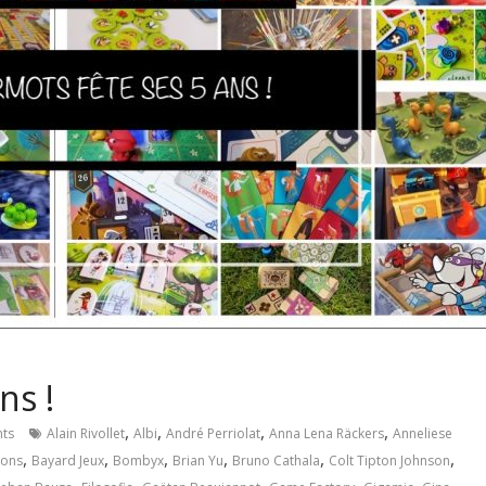
ns !
,
,
,
,
ts
Alain Rivollet
Albi
André Perriolat
Anna Lena Räckers
Anneliese
,
,
,
,
,
,
ions
Bayard Jeux
Bombyx
Brian Yu
Bruno Cathala
Colt Tipton Johnson