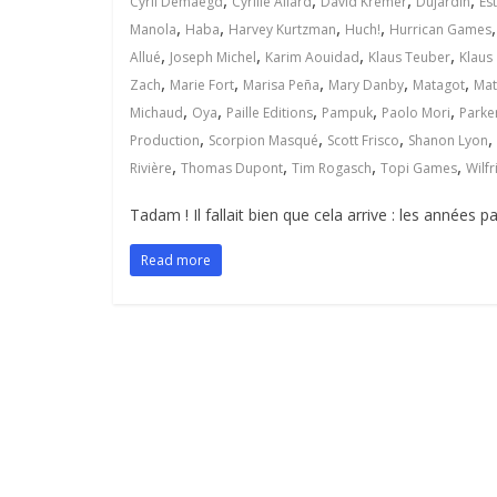
,
,
,
,
Cyril Demaegd
Cyrille Allard
David Kremer
Dujardin
Es
,
,
,
,
Manola
Haba
Harvey Kurtzman
Huch!
Hurrican Games
,
,
,
,
Allué
Joseph Michel
Karim Aouidad
Klaus Teuber
Klaus
,
,
,
,
,
Zach
Marie Fort
Marisa Peña
Mary Danby
Matagot
Mat
,
,
,
,
,
Michaud
Oya
Paille Editions
Pampuk
Paolo Mori
Parke
,
,
,
,
Production
Scorpion Masqué
Scott Frisco
Shanon Lyon
,
,
,
,
Rivière
Thomas Dupont
Tim Rogasch
Topi Games
Wilfr
Tadam ! Il fallait bien que cela arrive : les années
Read more