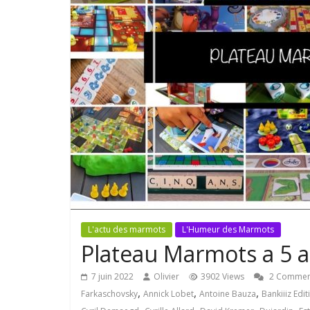
L'actu des marmots
L'Humeur des Marmots
Plateau Marmots a 5 a
7 juin 2022
Olivier
3902 Views
2 Commen
,
,
,
Farkaschovsky
Annick Lobet
Antoine Bauza
Bankiiiz Edit