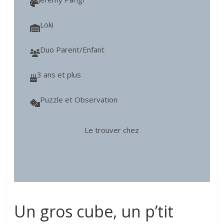
Loki
Duo Parent/Enfant
3 ans et plus
Puzzle et Observation
Le trouver chez
Un gros cube, un p’tit