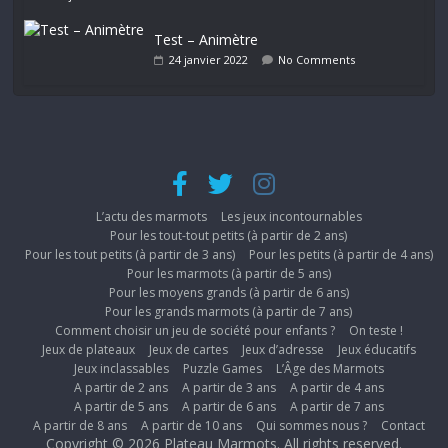
Test – Animètre
24 janvier 2022
No Comments
L’actu des marmots
Les jeux incontournables
Pour les tout-tout petits (à partir de 2 ans)
Pour les tout petits (à partir de 3 ans)
Pour les petits (à partir de 4 ans)
Pour les marmots (à partir de 5 ans)
Pour les moyens grands (à partir de 6 ans)
Pour les grands marmots (à partir de 7 ans)
Comment choisir un jeu de société pour enfants ?
On teste !
Jeux de plateaux
Jeux de cartes
Jeux d’adresse
Jeux éducatifs
Jeux inclassables
Puzzle Games
L’Âge des Marmots
A partir de 2 ans
A partir de 3 ans
A partir de 4 ans
A partir de 5 ans
A partir de 6 ans
A partir de 7 ans
A partir de 8 ans
A partir de 10 ans
Qui sommes nous ?
Contact
Copyright © 2026
Plateau Marmots
. All rights reserved.