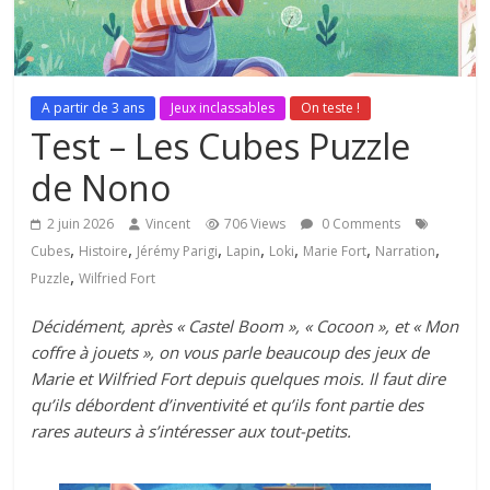
A partir de 3 ans
Jeux inclassables
On teste !
Test – Les Cubes Puzzle
de Nono
2 juin 2026
Vincent
706 Views
0 Comments
,
,
,
,
,
,
,
Cubes
Histoire
Jérémy Parigi
Lapin
Loki
Marie Fort
Narration
,
Puzzle
Wilfried Fort
Décidément, après « Castel Boom », « Cocoon », et « Mon
coffre à jouets », on vous parle beaucoup des jeux de
Marie et Wilfried Fort depuis quelques mois. Il faut dire
qu’ils débordent d’inventivité et qu’ils font partie des
rares auteurs à s’intéresser aux tout-petits.