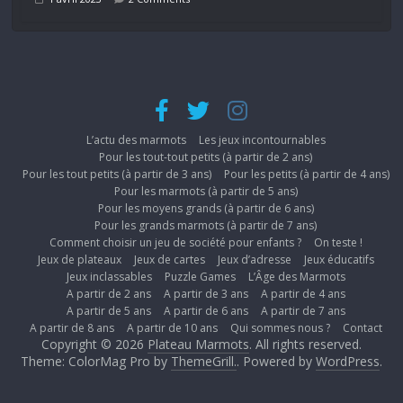
L’actu des marmots
Les jeux incontournables
Pour les tout-tout petits (à partir de 2 ans)
Pour les tout petits (à partir de 3 ans)
Pour les petits (à partir de 4 ans)
Pour les marmots (à partir de 5 ans)
Pour les moyens grands (à partir de 6 ans)
Pour les grands marmots (à partir de 7 ans)
Comment choisir un jeu de société pour enfants ?
On teste !
Jeux de plateaux
Jeux de cartes
Jeux d’adresse
Jeux éducatifs
Jeux inclassables
Puzzle Games
L’Âge des Marmots
A partir de 2 ans
A partir de 3 ans
A partir de 4 ans
A partir de 5 ans
A partir de 6 ans
A partir de 7 ans
A partir de 8 ans
A partir de 10 ans
Qui sommes nous ?
Contact
Copyright © 2026
Plateau Marmots
. All rights reserved.
Theme: ColorMag Pro by
ThemeGrill.
. Powered by
WordPress
.