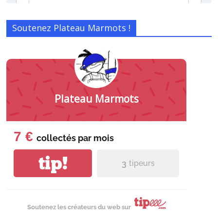
Soutenez Plateau Marmots !
Plateau Marmots
7 €
collectés par
mois
tip!
3
tipeurs
Soutenez les créateurs du web sur