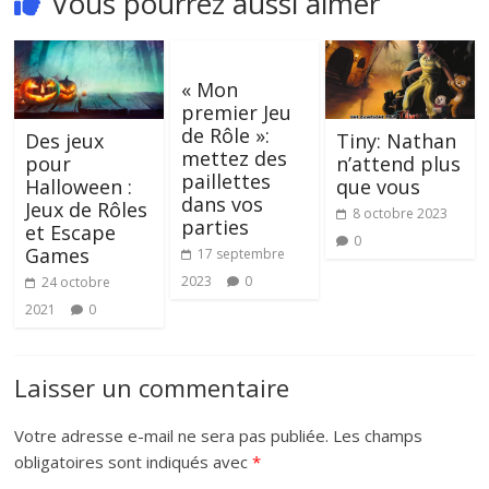
Vous pourrez aussi aimer
« Mon
premier Jeu
de Rôle »:
Des jeux
Tiny: Nathan
mettez des
pour
n’attend plus
paillettes
Halloween :
que vous
dans vos
Jeux de Rôles
8 octobre 2023
parties
et Escape
0
Games
17 septembre
2023
0
24 octobre
2021
0
Laisser un commentaire
Votre adresse e-mail ne sera pas publiée.
Les champs
obligatoires sont indiqués avec
*