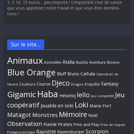
1, 5 10, 15 euros… peu importe ! L’important c’est de savoir
que vous appréciez notre travail et que vous êtes derrière-
nous !
Sur le site…
Animaux
Atalia
Auzou
Aventure
Asmodée
Bioviva
Blue Orange
Bluff
Bruno Cathala
Calendrier de
Djeco
Fantasy
Course
Couleurs
Enquête
l'Avent
Dragon
Haba
Gigamic
Jeu
Iello
Helvetiq
Jeu compétitif
Loki
coopératif
Jouable en solo
Marie Fort
Mémoire
Matagot
Monstres
Noël
Observation
Piatnik
Pirates
Print and Play
Prise de risques
Scorpion
Rapidité
Ravensburger
Pédagoludologie