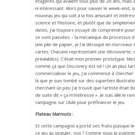
étagères qui avaient tous plus de 20 ans, mais 
ni intéressant. Alors pour sauver le week-end, o
nouveau jeu qui soit à la fois amusant et intéress
science et l’histoire, et plutôt que de simplemen
dates, j’ai toujours essayé de comprendre pou
se sont passées – la mécanique du processus évo
une pile de papier, je l’ai découpé en morceaux 
cartes. Chacune représentant une découverte, c
préalables). C’était mon premier prototype. Mes
comme ça que Discovery est né ! Un an plus tard
commercialiser le jeu, j’ai commencé à chercher d
là que je suis tombé sur des superbes illustrati
cherchant un peu j’ai trouvé que l’artiste était Beno
de suite dit « ça m’intéresse ». Je suis allé le re
campagne sur Ulule pour préfinancer le jeu.
Plateau Marmots :
Et cette campagne a porté ses fruits puisque le 
ce jeu au singuler, non ? Comme nous le pointon