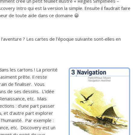
mment créé un petit feuillet illustré « Règles Simplifiées –
very Intro qui est la version la simple. Ensuite il faudrait faire
neur de toute aide dans ce domaine 😀
 l’aventure ? Les cartes de l’époque suivante sont-elles en
ns les cartons ! La priorité
quasiment prête. Il reste
rain de finaliser. Vous
uns de ses dessins. L’idée
 Renaissance, etc. Mais
rections : d’une part passer
u, et d’autre part explorer
 l’humanité. Par exemple :
France, etc. Discovery est un
ement du point de vue