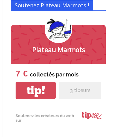
Soutenez Plateau Marmots !
Plateau Marmots
7 €
collectés par
mois
tip!
3
tipeurs
Soutenez les créateurs du web
sur