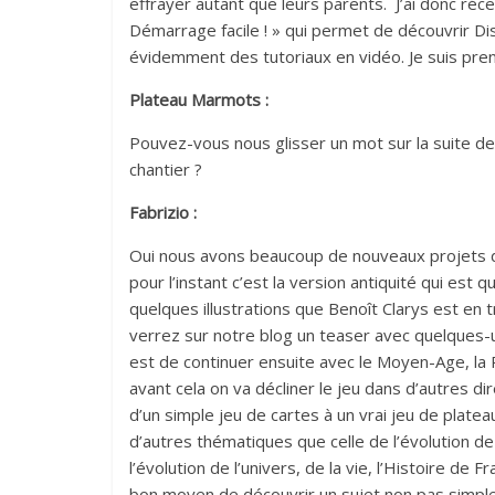
effrayer autant que leurs parents. J’ai donc réce
Démarrage facile ! » qui permet de découvrir Disco
évidemment des tutoriaux en vidéo. Je suis pre
Plateau Marmots :
Pouvez-vous nous glisser un mot sur la suite de
chantier ?
Fabrizio :
Oui nous avons beaucoup de nouveaux projets da
pour l’instant c’est la version antiquité qui est 
quelques illustrations que Benoît Clarys est en t
verrez sur notre blog un teaser avec quelques-
est de continuer ensuite avec le Moyen-Age, la
avant cela on va décliner le jeu dans d’autres di
d’un simple jeu de cartes à un vrai jeu de platea
d’autres thématiques que celle de l’évolution de
l’évolution de l’univers, de la vie, l’Histoire de 
bon moyen de découvrir un sujet non pas simpl