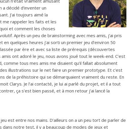
aucun n’était vraiment amusant
n a décidé d’inventer un
ant. J’ai toujours aimé la
t me rappeler les faits et les
rquoi et comment les choses
lutif. Après un peu de brainstorming avec mes amis, j’ai pris
et en quelques heures j’ai sorti un premier jeu d’environ 50
lassée par ère et avec sa liste de prérequis (découvertes
 amis ont adoré le jeu, nous avons joué tout le week-end. C’est
, comme tous mes amis me disaient qu’il fallait absolument
es illustrations sur le net faire un premier prototype. Et c’est
ons de la préhistoire qui se démarquaient vraiment du reste. En
it Clarys. Je l’ai contacté, je lui ai parlé du projet, et il a tout
ncontrer, ça s’est bien passé, et à mon retour j’ai lancé la
jeu est entre nos mains. D’ailleurs on a un peu tort de parler de
s dans notre test, il y a beaucoup de modes de jeux et