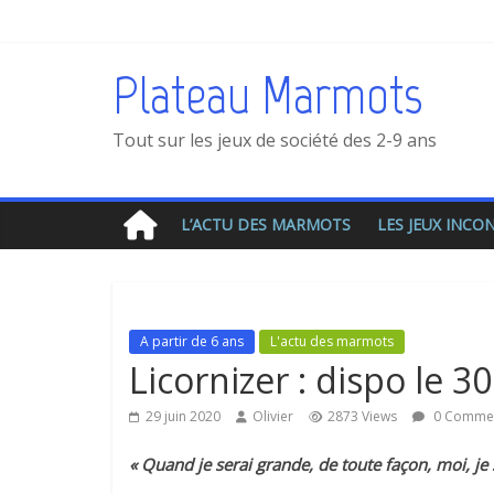
Plateau Marmots
Tout sur les jeux de société des 2-9 ans
L’ACTU DES MARMOTS
LES JEUX INC
A partir de 6 ans
L'actu des marmots
Licornizer : dispo le 30 
29 juin 2020
Olivier
2873 Views
0 Comme
« Quand je serai grande, de toute façon, moi, je 