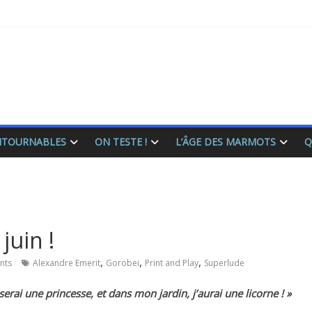
ONTOURNABLES
ON TESTE !
L’ÂGE DES MARMOTS
Q
juin !
,
,
,
nts
Alexandre Emerit
Gorobei
Print and Play
Superlude
serai une princesse, et dans mon jardin, j’aurai une licorne ! »