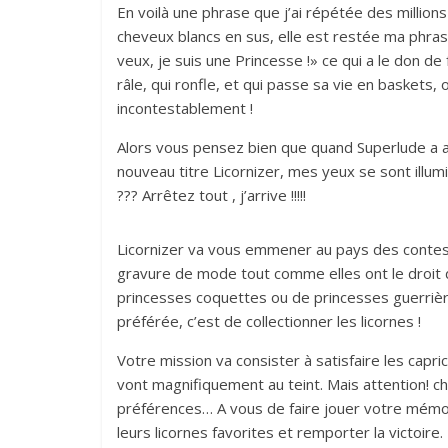
En voilà une phrase que j’ai répétée des millions
cheveux blancs en sus, elle est restée ma phrase
veux, je suis une Princesse !» ce qui a le don d
râle, qui ronfle, et qui passe sa vie en baskets,
incontestablement !
Alors vous pensez bien que quand Superlude a a
nouveau titre Licornizer, mes yeux se sont illu
??? Arrêtez tout , j’arrive !!!!!
Licornizer va vous emmener au pays des contes 
gravure de mode tout comme elles ont le droit d’
princesses coquettes ou de princesses guerrière
préférée, c’est de collectionner les licornes !
Votre mission va consister à satisfaire les capri
vont magnifiquement au teint. Mais attention! c
préférences… A vous de faire jouer votre mémoir
leurs licornes favorites et remporter la victoire.