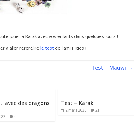
oute jouer à Karak avec vos enfants dans quelques jours !
r à aller rererelire
le test
de l’ami Pixies !
Test – Mauwi
→
… avec des dragons
Test – Karak
2 mars 2020
21
022
0