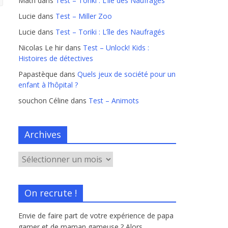
Math
dans
Test – Toriki : L’île des Naufragés
Lucie
dans
Test – Miller Zoo
Lucie
dans
Test – Toriki : L’île des Naufragés
Nicolas Le hir
dans
Test – Unlock! Kids :
Histoires de détectives
Papastèque
dans
Quels jeux de société pour un
enfant à l’hôpital ?
souchon Céline
dans
Test – Animots
Archives
On recrute !
Envie de faire part de votre expérience de papa
gamer et de maman gameuse ? Alors