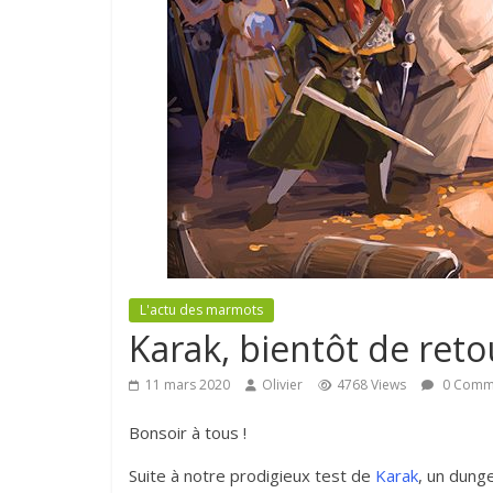
L'actu des marmots
Karak, bientôt de retou
11 mars 2020
Olivier
4768 Views
0 Comm
Bonsoir à tous !
Suite à notre prodigieux test de
Karak
, un dung