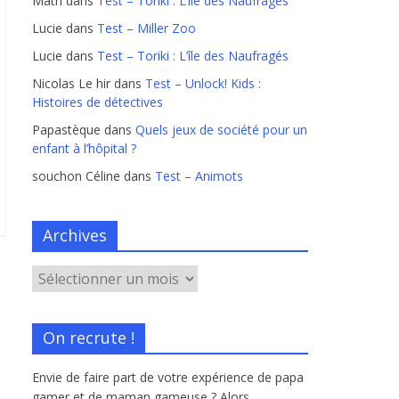
Math
dans
Test – Toriki : L’île des Naufragés
Lucie
dans
Test – Miller Zoo
Lucie
dans
Test – Toriki : L’île des Naufragés
Nicolas Le hir
dans
Test – Unlock! Kids :
Histoires de détectives
Papastèque
dans
Quels jeux de société pour un
enfant à l’hôpital ?
souchon Céline
dans
Test – Animots
Archives
On recrute !
Envie de faire part de votre expérience de papa
gamer et de maman gameuse ? Alors