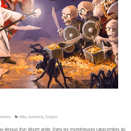
,
,
ments
Albi
Aventure
Donjon
au-dessus d’un désert aride. Dans les mystérieuses catacombes du