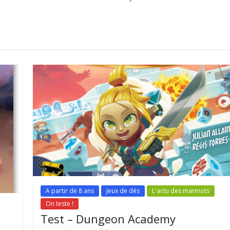
A partir de 8 ans
Jeux de dés
L'actu des marmots
On teste !
Test – Dungeon Academy