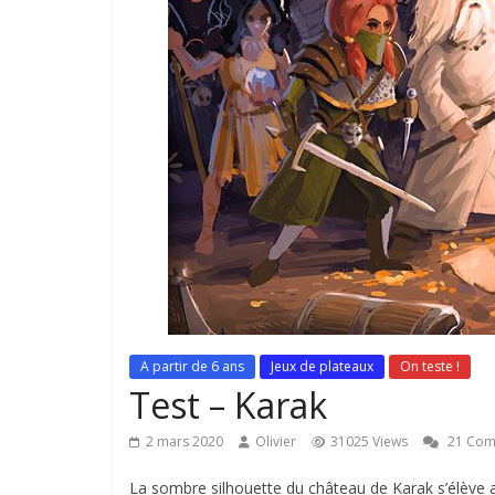
A partir de 6 ans
Jeux de plateaux
On teste !
Test – Karak
2 mars 2020
Olivier
31025 Views
21 Com
La sombre silhouette du château de Karak s’élève 