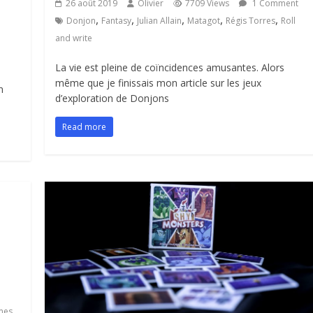
26 août 2019
Olivier
7709 Views
1 Comment
,
,
,
,
,
Donjon
Fantasy
Julian Allain
Matagot
Régis Torres
Roll
and write
La vie est pleine de coïncidences amusantes. Alors
même que je finissais mon article sur les jeux
n
d’exploration de Donjons
Read more
,
mes