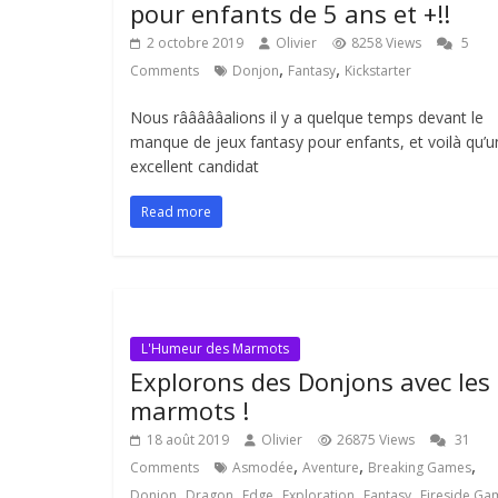
pour enfants de 5 ans et +!!
2 octobre 2019
Olivier
8258 Views
5
,
,
Comments
Donjon
Fantasy
Kickstarter
Nous râââââalions il y a quelque temps devant le
manque de jeux fantasy pour enfants, et voilà qu’u
excellent candidat
Read more
L'Humeur des Marmots
Explorons des Donjons avec les
marmots !
18 août 2019
Olivier
26875 Views
31
,
,
,
Comments
Asmodée
Aventure
Breaking Games
,
,
,
,
,
Donjon
Dragon
Edge
Exploration
Fantasy
Fireside Ga