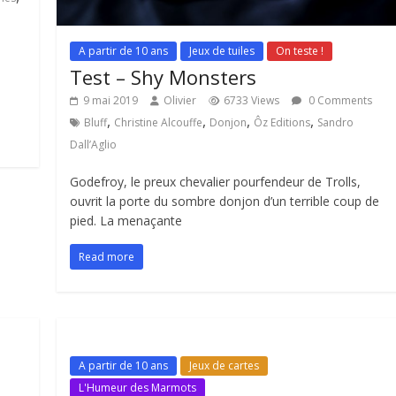
A partir de 10 ans
Jeux de tuiles
On teste !
Test – Shy Monsters
.
9 mai 2019
Olivier
6733 Views
0 Comments
,
,
,
,
Bluff
Christine Alcouffe
Donjon
Ôz Editions
Sandro
Dall’Aglio
Godefroy, le preux chevalier pourfendeur de Trolls,
ouvrit la porte du sombre donjon d’un terrible coup de
pied. La menaçante
Read more
A partir de 10 ans
Jeux de cartes
L'Humeur des Marmots