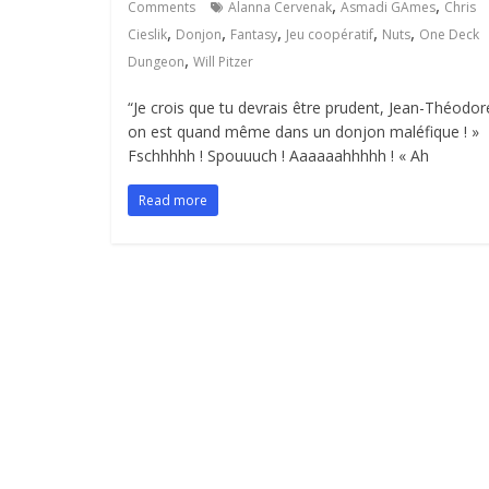
,
,
Comments
Alanna Cervenak
Asmadi GAmes
Chris
,
,
,
,
,
Cieslik
Donjon
Fantasy
Jeu coopératif
Nuts
One Deck
,
Dungeon
Will Pitzer
“Je crois que tu devrais être prudent, Jean-Théodor
on est quand même dans un donjon maléfique ! »
Fschhhhh ! Spouuuch ! Aaaaaahhhhh ! « Ah
Read more