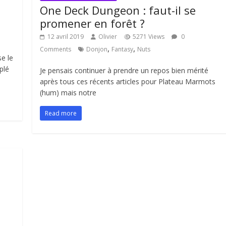
One Deck Dungeon : faut-il se
promener en forêt ?
12 avril 2019
Olivier
5271 Views
0
,
,
Comments
Donjon
Fantasy
Nuts
e le
plé
Je pensais continuer à prendre un repos bien mérité
après tous ces récents articles pour Plateau Marmots
(hum) mais notre
Read more