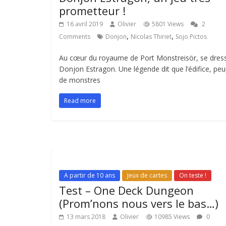
prometteur !
16 avril 2019
Olivier
5801 Views
2
,
,
Comments
Donjon
Nicolas Thiriet
Sojo Pictos
Au cœur du royaume de Port Monstreisör, se dress
Donjon Estragon. Une légende dit que l’édifice, peu
de monstres
Read more
A partir de 10 ans
Jeux de cartes
On teste !
Test – One Deck Dungeon
(Prom’nons nous vers le bas…)
13 mars 2018
Olivier
10985 Views
0