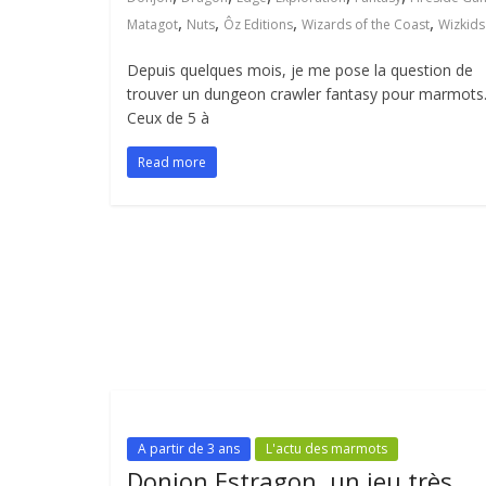
,
,
,
,
Matagot
Nuts
Ôz Editions
Wizards of the Coast
Wizkids
Depuis quelques mois, je me pose la question de
trouver un dungeon crawler fantasy pour marmots
Ceux de 5 à
Read more
A partir de 3 ans
L'actu des marmots
Donjon Estragon, un jeu très