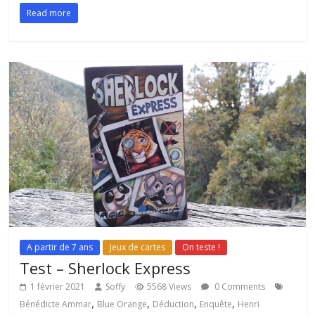
Read more
A partir de 7 ans
Jeux de cartes
On teste !
Test – Sherlock Express
1 février 2021
Soffy
5568 Views
0 Comments
,
,
,
,
Bénédicte Ammar
Blue Orange
Déduction
Enquête
Henri