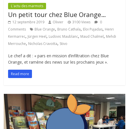
L'actu des marmots
Un petit tour chez Blue Orange…
12 septembre 2019
Olivier
3100 Views
0
,
,
,
Comments
Blue Orange
Bruno Cathala
Eloi Pujadas
Henri
,
,
,
,
Kermarrec
Jürgen Heel
Ludovic Maublanc
Maud Chalmel
Mehdi
,
,
Merrouche
Nicholas Cravotta
Stivo
Le chef a dit : « pars en mission d’infiltration chez Blue
Orange, et ramène des news sur les prochains jeux ».
Read more