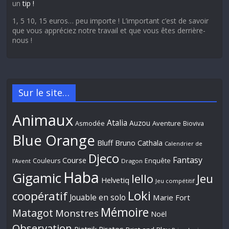
un
tip !
1, 5 10, 15 euros… peu importe ! L’important c’est de savoir
que vous appréciez notre travail et que vous êtes derrière-
nous !
Sur le site…
Animaux
Atalia
Auzou
Aventure
Asmodée
Bioviva
Blue Orange
Bluff
Bruno Cathala
Calendrier de
Djeco
Fantasy
Course
Couleurs
Enquête
l'Avent
Dragon
Haba
Gigamic
Jeu
Iello
Helvetiq
Jeu compétitif
Loki
coopératif
Jouable en solo
Marie Fort
Mémoire
Matagot
Monstres
Noël
Observation