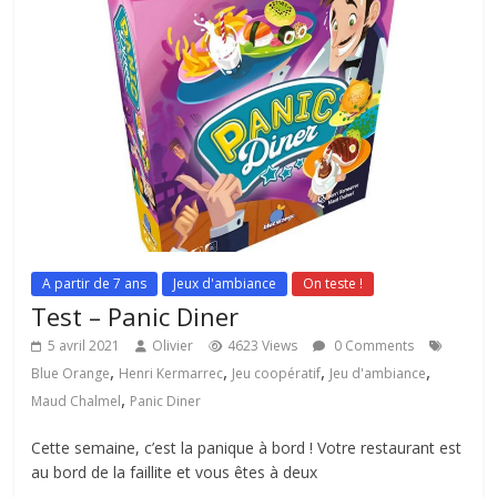
A partir de 7 ans
Jeux d'ambiance
On teste !
Test – Panic Diner
5 avril 2021
Olivier
4623 Views
0 Comments
,
,
,
,
Blue Orange
Henri Kermarrec
Jeu coopératif
Jeu d'ambiance
,
Maud Chalmel
Panic Diner
Cette semaine, c’est la panique à bord ! Votre restaurant est
au bord de la faillite et vous êtes à deux