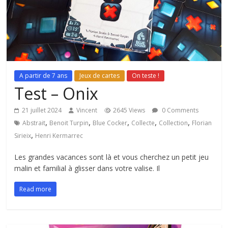
A partir de 7 ans
Jeux de cartes
On teste !
Test – Onix
21 juillet 2024
Vincent
2645 Views
0 Comments
,
,
,
,
,
Abstrait
Benoit Turpin
Blue Cocker
Collecte
Collection
Florian
,
Sirieix
Henri Kermarrec
Les grandes vacances sont là et vous cherchez un petit jeu
malin et familial à glisser dans votre valise. Il
Read more