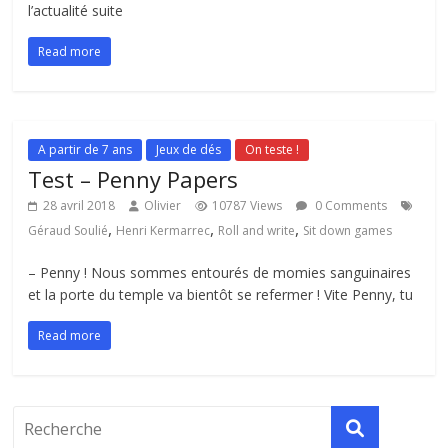
l’actualité suite
Read more
A partir de 7 ans
Jeux de dés
On teste !
Test – Penny Papers
28 avril 2018
Olivier
10787 Views
0 Comments
,
,
,
Géraud Soulié
Henri Kermarrec
Roll and write
Sit down games
– Penny ! Nous sommes entourés de momies sanguinaires
et la porte du temple va bientôt se refermer ! Vite Penny, tu
Read more