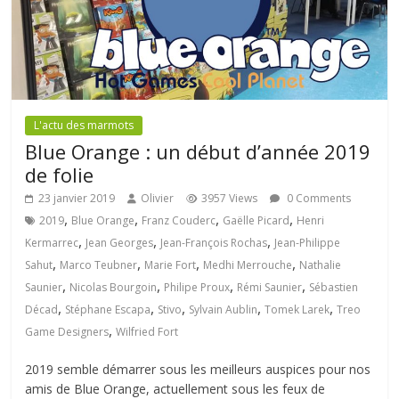
L'actu des marmots
Blue Orange : un début d’année 2019
de folie
23 janvier 2019
Olivier
3957 Views
0 Comments
,
,
,
,
2019
Blue Orange
Franz Couderc
Gaëlle Picard
Henri
,
,
,
Kermarrec
Jean Georges
Jean-François Rochas
Jean-Philippe
,
,
,
,
Sahut
Marco Teubner
Marie Fort
Medhi Merrouche
Nathalie
,
,
,
,
Saunier
Nicolas Bourgoin
Philipe Proux
Rémi Saunier
Sébastien
,
,
,
,
,
Décad
Stéphane Escapa
Stivo
Sylvain Aublin
Tomek Larek
Treo
,
Game Designers
Wilfried Fort
2019 semble démarrer sous les meilleurs auspices pour nos
amis de Blue Orange, actuellement sous les feux de