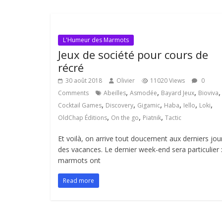
L'Humeur des Marmots
Jeux de société pour cours de
récré
30 août 2018
Olivier
11020 Views
0
,
,
,
,
Comments
Abeilles
Asmodée
Bayard Jeux
Bioviva
,
,
,
,
,
,
Cocktail Games
Discovery
Gigamic
Haba
Iello
Loki
,
,
,
OldChap Éditions
On the go
Piatnik
Tactic
Et voilà, on arrive tout doucement aux derniers jou
des vacances. Le dernier week-end sera particulier :
marmots ont
Read more