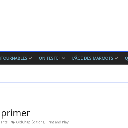
ONTOURNABLES
ON TESTE !
L’ÂGE DES MARMOTS
Q
mprimer
,
ents
OldChap Éditions
Print and Play