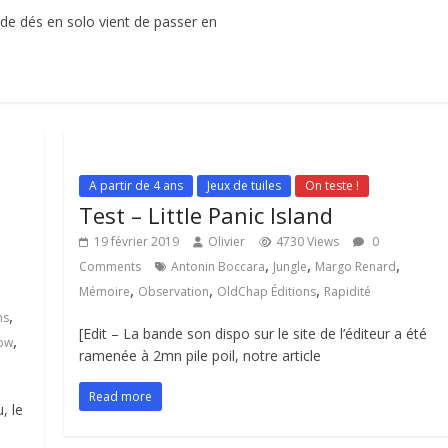
 de dés en solo vient de passer en
A partir de 4 ans
Jeux de tuiles
On teste !
Test – Little Panic Island
19 février 2019
Olivier
4730 Views
0
,
,
,
Comments
Antonin Boccara
Jungle
Margo Renard
3
,
,
,
Mémoire
Observation
OldChap Éditions
Rapidité
,
ns
[Edit – La bande son dispo sur le site de l’éditeur a été
,
ow
ramenée à 2mn pile poil, notre article
Read more
, le