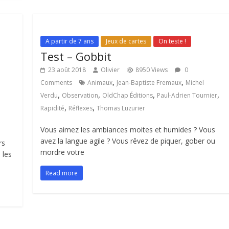
A partir de 7 ans
Jeux de cartes
On teste !
Test – Gobbit
23 août 2018
Olivier
8950 Views
0
,
,
Comments
Animaux
Jean-Baptiste Fremaux
Michel
,
,
,
,
Verdu
Observation
OldChap Éditions
Paul-Adrien Tournier
,
,
Rapidité
Réflexes
Thomas Luzurier
Vous aimez les ambiances moites et humides ? Vous
avez la langue agile ? Vous rêvez de piquer, gober ou
rs
mordre votre
 les
Read more