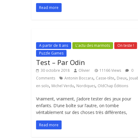
Read more
A partir de 8 ans
L'actu des marmots
On teste !
Puzzle Games
Test – Par Odin
30 octobre 2018
Olivier
11166 Views
0
,
,
,
Comments
Antonin Boccara
Casse-tête
Dieux
Joua
,
,
,
en solo
Michel Verdu
Nordiques
OldChap Éditions
Vraiment, vraiment, j’adore tester des jeux pour
enfants. D’une boîte sur l’autre, on tombe
véritablement sur des choses très différentes,
Read more