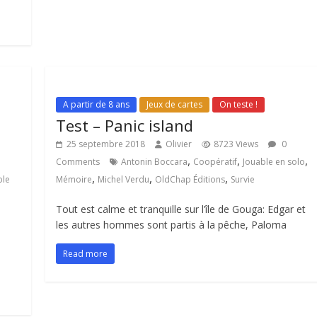
A partir de 8 ans
Jeux de cartes
On teste !
Test – Panic island
25 septembre 2018
Olivier
8723 Views
0
,
,
,
Comments
Antonin Boccara
Coopératif
Jouable en solo
,
,
,
ble
Mémoire
Michel Verdu
OldChap Éditions
Survie
Tout est calme et tranquille sur l’île de Gouga: Edgar et
les autres hommes sont partis à la pêche, Paloma
Read more