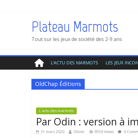
Plateau Marmots
Tout sur les jeux de société des 2-9 ans
L’ACTU DES MARMOTS
LES JEUX INC
OldChap Éditions
L'actu des marmots
Par Odin : version à i
31 mars 2020
Olivier
9559 Views
0 Comm