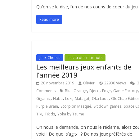
Qu’on se le dise, l’un de nos coups de coeur du jeu
Read more
Jeux Choisis
L'actu des marmots
Les meilleurs jeux enfants de
l’année 2019
20 novembre 2019
Olivier
22930 Views
,
,
,
,
Comments
Blue Orange
Djeco
Edge
Game Factory
,
,
,
,
,
Gigamic
Haba
Loki
Matagot
Oka Luda
OldChap Éditio
,
,
,
Purple Brain
Scorpion Masqué
Sit down games
Space C
,
,
Tiki
Tikids
Yoka by Tsume
On nous le demande, on nous le réclame, alors zou
voici ! De quoi s’agit-il ? De nos jeux préférés de