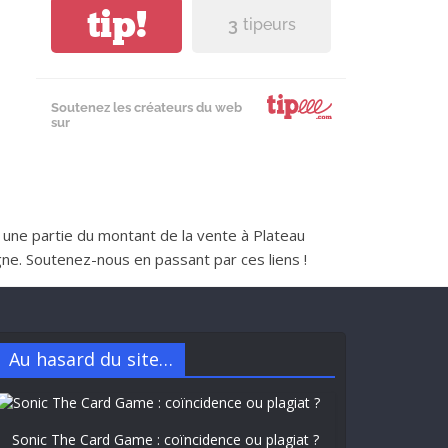
tip!
3
tipeurs
Soutenez les créateurs du web
sur
nt une partie du montant de la vente à Plateau
e. Soutenez-nous en passant par ces liens !
Au hasard du site…
Sonic The Card Game : coïncidence ou plagiat ?