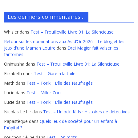
Les derniers commentaires…
Whisler
dans
Test – Trouilleville Livre 01: La Silencieuse
Retour sur les nominations aux As d’Or 2026 – Le blog et les
jeux d'une Maman Loutre
dans
Drei Magier fait valser les
fantômes
Onimusha
dans
Test – Trouilleville Livre 01: La Silencieuse
Elizabeth
dans
Test – Gare à la toile !
Math
dans
Test – Toriki : L’île des Naufragés
Lucie
dans
Test – Miller Zoo
Lucie
dans
Test – Toriki : L’île des Naufragés
Nicolas Le hir
dans
Test – Unlock! Kids : Histoires de détectives
Papastèque
dans
Quels jeux de société pour un enfant à
l’hôpital ?
souchon Céline
dans
Test – Animots