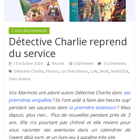
L'actu des marmots
Détective Charlie reprend
du service
13 octobre 2024
Vincent
2429 Views
0 Comments
,
,
,
,
,
,
Détective Charlie
Fleurus
Les fées hilares
Loki
Noël
Noël2024
Théo Rivière
Vos Marmots ont adoré suivre Détective Charlie dans
ses
premières enquêtes
? Ils l’ont aidé à faire des heures sup’
pendant ses vacances dans
la première extension
? Mais
depuis, plus rien… Plus de nouvelles pendant près de 3
ans. Elle n’a pourtant pas chômé et elle revient pour
vous raconter ses aventures dans un calendrier de
l’avent déjà sorti, et un livre-jeu à paraître très vite.