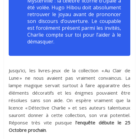
Mysterville : la célèbre licorne d’Opale a
été volée. Hugo Hibou doit absolument
retrouver le joyau avant de prononcer
son discours d’ouverture. Le coupable
est forcément présent parmi les invités,
Charlie compte sur toi pour l’aider à le
démasquer.
Jusqu’ici, les livres-jeux de la collection « Au Clair de
Lune » ne nous avaient pas vraiment convaincus. La
lampe magique servait surtout à faire apparaitre des
éléments décoratifs et les énigmes pouvaient être
résolues sans son aide. On espère vraiment que la
licence « Détective Charlie » et ses auteurs talentueux
sauront donner à cette collection, son vrai potentiel.
Réponse très vite puisque
l’enquête débute le 25
Octobre prochain
.