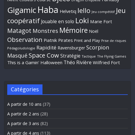
Haba
Gigamic
Jeu
Iello
Helvetiq
Jeu compétitif
Loki
coopératif
Jouable en solo
Marie Fort
Mémoire
Matagot
Monstres
Noël
Observation
Piatnik
Pirates
Print and Play
Prise de risques
Scorpion
Rapidité
Ravensburger
Pédagoludologie
Space Cow
Masqué
Stratégie
Tactique
The Flying Games
Théo Rivière
This is a Gamin' Halloween
Wilfried Fort
Catégories
A partir de 10 ans
(37)
A partir de 2 ans
(28)
A partir de 3 ans
(82)
A partir de 4 ans
(113)