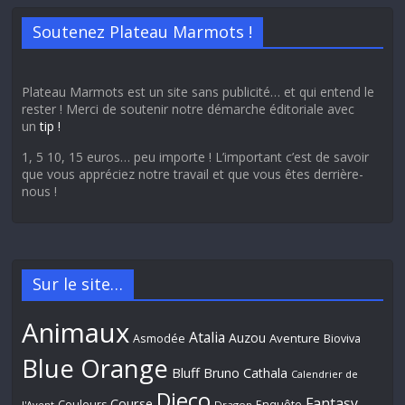
Soutenez Plateau Marmots !
Plateau Marmots est un site sans publicité… et qui entend le
rester ! Merci de soutenir notre démarche éditoriale avec
un
tip !
1, 5 10, 15 euros… peu importe ! L’important c’est de savoir
que vous appréciez notre travail et que vous êtes derrière-
nous !
Sur le site…
Animaux
Atalia
Auzou
Aventure
Asmodée
Bioviva
Blue Orange
Bluff
Bruno Cathala
Calendrier de
Djeco
Fantasy
Course
Couleurs
Enquête
l'Avent
Dragon