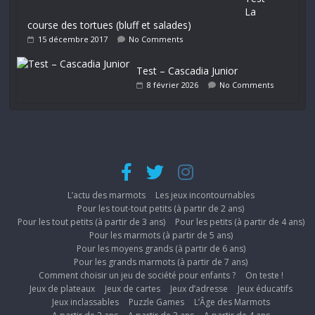
La
course des tortues (bluff et salades)
15 décembre 2017
No Comments
Test – Cascadia Junior
8 février 2026
No Comments
L’actu des marmots
Les jeux incontournables
Pour les tout-tout petits (à partir de 2 ans)
Pour les tout petits (à partir de 3 ans)
Pour les petits (à partir de 4 ans)
Pour les marmots (à partir de 5 ans)
Pour les moyens grands (à partir de 6 ans)
Pour les grands marmots (à partir de 7 ans)
Comment choisir un jeu de société pour enfants ?
On teste !
Jeux de plateaux
Jeux de cartes
Jeux d’adresse
Jeux éducatifs
Jeux inclassables
Puzzle Games
L’Âge des Marmots