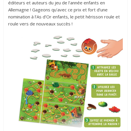
éditeurs et auteurs du jeu de l’année enfants en
Allemagne ! Gageons qu’avec ce prix et fort d’une
nomination à l’As d’Or enfants, le petit hérisson roule et
roule vers de nouveaux succès !