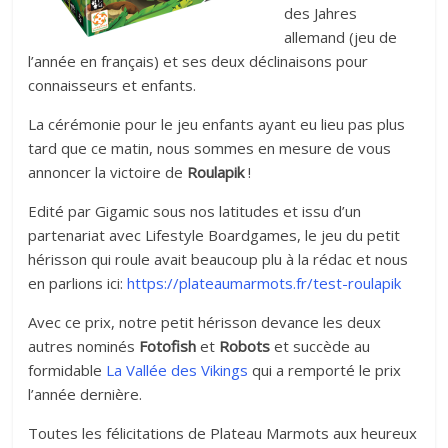
des Jahres
allemand (jeu de
l’année en français) et ses deux déclinaisons pour
connaisseurs et enfants.
La cérémonie pour le jeu enfants ayant eu lieu pas plus
tard que ce matin, nous sommes en mesure de vous
annoncer la victoire de
Roulapik
!
Edité par Gigamic sous nos latitudes et issu d’un
partenariat avec Lifestyle Boardgames, le jeu du petit
hérisson qui roule avait beaucoup plu à la rédac et nous
en parlions ici:
https://plateaumarmots.fr/test-roulapik
Avec ce prix, notre petit hérisson devance les deux
autres nominés
Fotofish
et
Robots
et succède au
formidable
La Vallée des Vikings
qui a remporté le prix
l’année dernière.
Toutes les félicitations de Plateau Marmots aux heureux