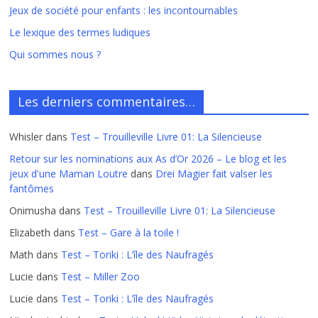
Jeux de société pour enfants : les incontournables
Le lexique des termes ludiques
Qui sommes nous ?
Les derniers commentaires…
Whisler
dans
Test – Trouilleville Livre 01: La Silencieuse
Retour sur les nominations aux As d’Or 2026 – Le blog et les
jeux d'une Maman Loutre
dans
Drei Magier fait valser les
fantômes
Onimusha
dans
Test – Trouilleville Livre 01: La Silencieuse
Elizabeth
dans
Test – Gare à la toile !
Math
dans
Test – Toriki : L’île des Naufragés
Lucie
dans
Test – Miller Zoo
Lucie
dans
Test – Toriki : L’île des Naufragés