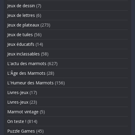
Jeux de dessin
(7)
Jeux de lettres
(6)
Jeux de plateaux
(273)
Jeux de tuiles
(56)
Jeux éducatifs
(14)
Jeux inclassables
(58)
L'actu des marmots
(627)
L'Âge des Marmots
(28)
L'Humeur des Marmots
(156)
Livres-Jeux
(17)
Livres-Jeux
(23)
Marmot vintage
(5)
On teste !
(814)
Puzzle Games
(45)