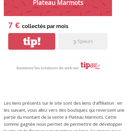
Plateau Marmots
7 €
collectés par
mois
tip!
3
tipeurs
Soutenez les créateurs du web sur
Les liens présents sur le site sont des liens d'affiliation : en
les suivant, vous allez vers des boutiques qui reversent une
partie du montant de la vente à Plateau Marmots. Cette
somme gagnée nous permet de permettre de développer
le site et de financer son maintien en ligne. Soutenez-nous