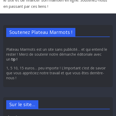
en passant par ces liens !
Soutenez Plateau Marmots !
Plateau Marmots est un site sans publicité… et qui entend le
rester ! Merci de soutenir notre démarche éditoriale avec
un
tip !
1, 5 10, 15 euros… peu importe ! L’important c’est de savoir
que vous appréciez notre travail et que vous êtes derrière-
nous !
Sur le site…