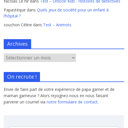
Nicolas Le hir
dans
Test – Unlock! Kids : Histoires de détectives
Papastèque
dans
Quels jeux de société pour un enfant à
l’hôpital ?
souchon Céline
dans
Test – Animots
Archives
On recrute !
Envie de faire part de votre expérience de papa gamer et de
maman gameuse ? Alors rejoignez-nous en nous faisant
parvenir un courriel via
notre formulaire de contact.