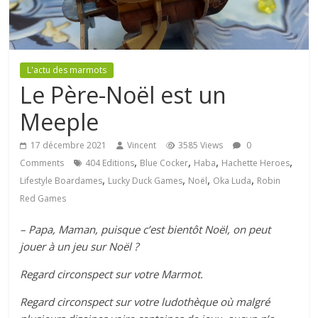
L'actu des marmots
Le Père-Noël est un
Meeple
17 décembre 2021
Vincent
3585 Views
0
,
,
,
,
Comments
404 Editions
Blue Cocker
Haba
Hachette Heroes
,
,
,
,
Lifestyle Boardames
Lucky Duck Games
Noël
Oka Luda
Robin
Red Games
– Papa, Maman, puisque c’est bientôt Noël, on peut
jouer à un jeu sur Noël ?
Regard circonspect sur votre Marmot.
Regard circonspect sur votre ludothèque où malgré