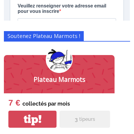
Soutenez Plateau Marmots !
Plateau Marmots
7 €
collectés par
mois
tip!
3
tipeurs