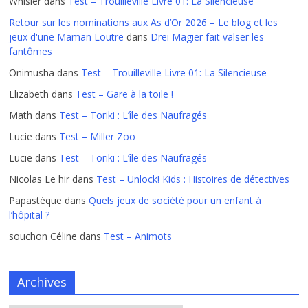
Whisler
dans
Test – Trouilleville Livre 01: La Silencieuse
Retour sur les nominations aux As d’Or 2026 – Le blog et les
jeux d'une Maman Loutre
dans
Drei Magier fait valser les
fantômes
Onimusha
dans
Test – Trouilleville Livre 01: La Silencieuse
Elizabeth
dans
Test – Gare à la toile !
Math
dans
Test – Toriki : L’île des Naufragés
Lucie
dans
Test – Miller Zoo
Lucie
dans
Test – Toriki : L’île des Naufragés
Nicolas Le hir
dans
Test – Unlock! Kids : Histoires de détectives
Papastèque
dans
Quels jeux de société pour un enfant à
l’hôpital ?
souchon Céline
dans
Test – Animots
Archives