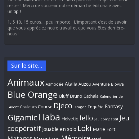
rester ! Merci de soutenir notre démarche éditoriale avec
un
tip !
1, 5 10, 15 euros… peu importe ! L’important c’est de savoir
que vous appréciez notre travail et que vous êtes derrière-
nous !
Sur le site…
Animaux
Atalia
Auzou
Aventure
Asmodée
Bioviva
Blue Orange
Bluff
Bruno Cathala
Calendrier de
Djeco
Fantasy
Course
Couleurs
Enquête
l'Avent
Dragon
Haba
Gigamic
Jeu
Iello
Helvetiq
Jeu compétitif
Loki
coopératif
Jouable en solo
Marie Fort
Mémoire
Matagot
Monstres