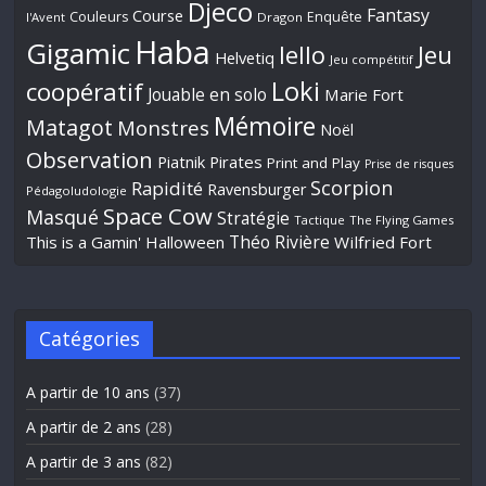
Djeco
Fantasy
Course
Couleurs
Enquête
l'Avent
Dragon
Haba
Gigamic
Jeu
Iello
Helvetiq
Jeu compétitif
Loki
coopératif
Jouable en solo
Marie Fort
Mémoire
Matagot
Monstres
Noël
Observation
Piatnik
Pirates
Print and Play
Prise de risques
Scorpion
Rapidité
Ravensburger
Pédagoludologie
Space Cow
Masqué
Stratégie
Tactique
The Flying Games
Théo Rivière
This is a Gamin' Halloween
Wilfried Fort
Catégories
A partir de 10 ans
(37)
A partir de 2 ans
(28)
A partir de 3 ans
(82)