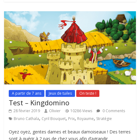
A partir de 7 ans
Jeux de tuiles
On teste !
Test – Kingdomino
28 février 2019
Olivier
10286 Views
0 Comments
,
,
,
,
Bruno Cathala
Cyril Bouquet
Prix
Royaume
Stratégie
Oyez oyez, gentes dames et beaux damoiseaux ! Des terres
sont à quérir à 2 pas de chez vous afin d’agrandir