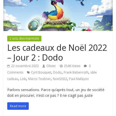
L'actu des marmots
Les cadeaux de Noël 2022
– Jour 2 : Dodo
22 novembre 2022
Olivier
2546 Views
0
,
,
,
Comments
Cyril Bouquet
Dodo
Frank Bebenroth
idée
,
,
,
,
cadeau
Loki
Marco Teubner
Noel2022
Paul Mafayon
Parlons sensations. Parce qu’après tout, un jeu de société
doit en procurer, n’est-ce pas ? Il ne s’agit pas juste
Read more