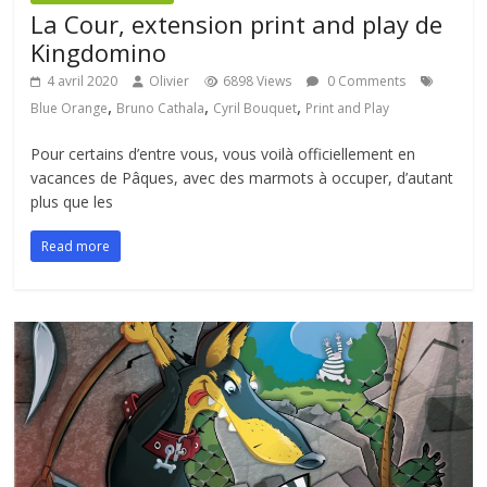
La Cour, extension print and play de
Kingdomino
4 avril 2020
Olivier
6898 Views
0 Comments
,
,
,
Blue Orange
Bruno Cathala
Cyril Bouquet
Print and Play
Pour certains d’entre vous, vous voilà officiellement en
vacances de Pâques, avec des marmots à occuper, d’autant
plus que les
Read more