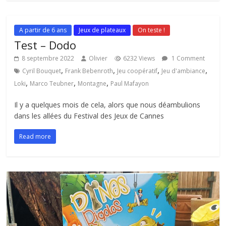
A partir de 6 ans
Jeux de plateaux
On teste !
Test – Dodo
8 septembre 2022
Olivier
6232 Views
1 Comment
,
,
,
,
Cyril Bouquet
Frank Bebenroth
Jeu coopératif
Jeu d'ambiance
,
,
,
Loki
Marco Teubner
Montagne
Paul Mafayon
Il y a quelques mois de cela, alors que nous déambulions
dans les allées du Festival des Jeux de Cannes
Read more