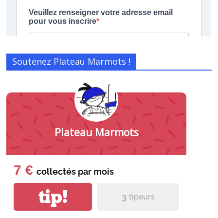
Soutenez Plateau Marmots !
Plateau Marmots
7 €
collectés par
mois
tip!
3
tipeurs