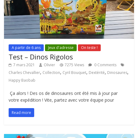
A partir de 6 ans
Jeux d'adresse
On teste !
Test – Dinos Rigolos
7 mars 2021
Olivier
7275 Views
0 Comments
,
,
,
,
,
Charles Chevallier
Collection
Cyril Bouquet
Dextérité
Dinosaures
Happy Baobab
Ça alors ! Des os de dinosaures ont été mis à jour par
votre expédition ! Vite, partez avec votre équipe pour
Read more