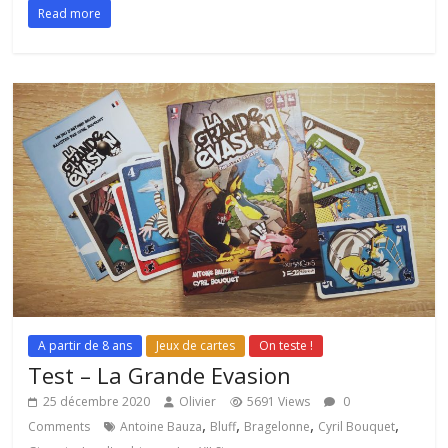
Read more
A partir de 8 ans
Jeux de cartes
On teste !
Test – La Grande Evasion
25 décembre 2020
Olivier
5691 Views
0
,
,
,
,
Comments
Antoine Bauza
Bluff
Bragelonne
Cyril Bouquet