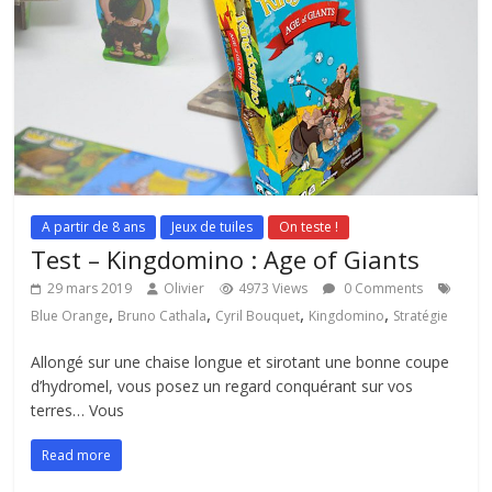
A partir de 8 ans
Jeux de tuiles
On teste !
Test – Kingdomino : Age of Giants
29 mars 2019
Olivier
4973 Views
0 Comments
,
,
,
,
Blue Orange
Bruno Cathala
Cyril Bouquet
Kingdomino
Stratégie
Allongé sur une chaise longue et sirotant une bonne coupe
d’hydromel, vous posez un regard conquérant sur vos
terres… Vous
Read more