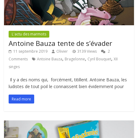
L'actu des marmots
Antoine Bauza tente de s’évader
11 septembre 2019
Olivier
3139 Views
2
,
,
,
Comments
Antoine Bauza
Bragelonne
Cyril Bouquet
XII
singes
Il y a des noms qui, forcément, titillent. Antoine Bauza, les
ludistes de tout poil le connaissent bien évidemment pour
Read more