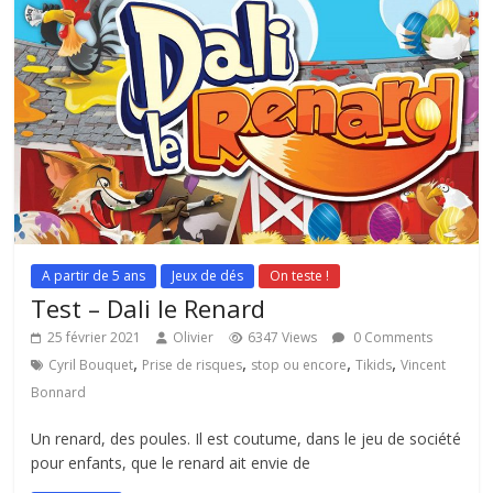
A partir de 5 ans
Jeux de dés
On teste !
Test – Dali le Renard
25 février 2021
Olivier
6347 Views
0 Comments
,
,
,
,
Cyril Bouquet
Prise de risques
stop ou encore
Tikids
Vincent
Bonnard
Un renard, des poules. Il est coutume, dans le jeu de société
pour enfants, que le renard ait envie de