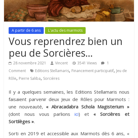
A partir de 6 ans
L'actu des marmots
Vous reprendrez bien un
peu de Sorcières…
28 novembre 2021
Vincent
3541 Views
1
,
,
Comment
Editions Stellamaris
Financement participatif
Jeu de
,
,
Rôle
Pierre Saliba
Sorcières
Il y a quelques semaines, les Editions Stellamaris nous
faisaient parvenir deux Jeux de Rôles pour Marmots :
une nouveauté,
« Abracadabra Schola Magisterium »
(dont nous vous parlions
ici
) et
« Sorcières et
Sortilèges »
.
Sorti en 2019 et accessible aux Marmots dès 6 ans, «