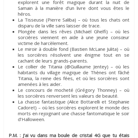
explorent une forêt magique durant la nuit de
Samain à la manière d’un livre dont vous êtes le
héros.
La Tisseuse (Pierre Saliba) – où tous les chats ont
disparu de la ville sans laisser de trace.
Plongée dans les rêves (Michaël Ghelfi) – où les
sorcières viennent en aide à une jeune consœur
victime de harcèlement.
Le miroir à double fond (Bastien McLane Julita) – où
les sorcières résolvent une énigme tout en se
cachant de leurs grands-parents.
Le collier de Titania (@Guillaume Jentey) – où les
habitants du village magique de Thènes ont fâché
Titania, la reine des fées, et où les sorcières sont
amenées à les aider.
Le concours de mocheté (Grégory Thonney) – où
les sorcières renversent les valeurs de beauté.
La chasse fantastique (Alice Bottarelli et Stephanie
Cadoret) – où les sorcières explorent le monde des
morts en rejoignant une chasse fantomatique le soir
d’Halloween.
P.M. : J’ai vu dans ma boule de cristal 4G que tu étais