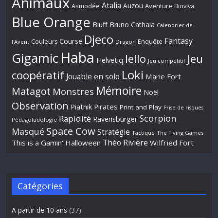
Animaux
Atalia
Auzou
Aventure
Asmodée
Bioviva
Blue Orange
Bluff
Bruno Cathala
Calendrier de
Djeco
Fantasy
Course
Couleurs
Enquête
l'Avent
Dragon
Haba
Gigamic
Jeu
Iello
Helvetiq
Jeu compétitif
Loki
coopératif
Jouable en solo
Marie Fort
Mémoire
Matagot
Monstres
Noël
Observation
Piatnik
Pirates
Print and Play
Prise de risques
Scorpion
Rapidité
Ravensburger
Pédagoludologie
Space Cow
Masqué
Stratégie
Tactique
The Flying Games
Théo Rivière
This is a Gamin' Halloween
Wilfried Fort
Catégories
A partir de 10 ans
(37)