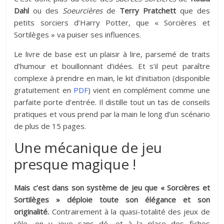
Dahl
ou des
Soeurcières
de
Terry Pratchett
que des
petits sorciers d’Harry Potter, que « Sorcières et
Sortilèges » va puiser ses influences.
Le livre de base est un plaisir à lire, parsemé de traits
d’humour et bouillonnant d’idées. Et s’il peut paraître
complexe à prendre en main, le kit d’initiation (disponible
gratuitement en
PDF
) vient en complément comme une
parfaite porte d’entrée. Il distille tout un tas de conseils
pratiques et vous prend par la main le long d’un scénario
de plus de 15 pages.
Une mécanique de jeu
presque magique !
Mais c’est dans son système de jeu que « Sorcières et
Sortilèges » déploie toute son élégance et son
originalité.
Contrairement à la quasi-totalité des jeux de
rôle, on y joue sans dé, et à la place des fiches