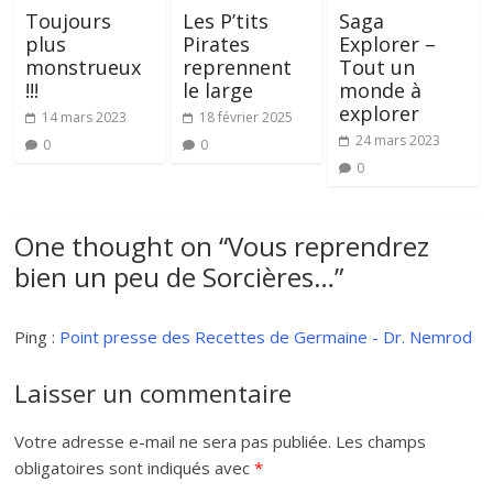
Toujours
Les P’tits
Saga
plus
Pirates
Explorer –
monstrueux
reprennent
Tout un
!!!
le large
monde à
explorer
14 mars 2023
18 février 2025
24 mars 2023
0
0
0
One thought on “
Vous reprendrez
bien un peu de Sorcières…
”
Ping :
Point presse des Recettes de Germaine - Dr. Nemrod
Laisser un commentaire
Votre adresse e-mail ne sera pas publiée.
Les champs
obligatoires sont indiqués avec
*