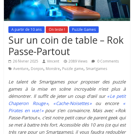
A partir de 10 ans
On teste !
Puzzle Games
Sur un coin de table – Rok
Passe-Partout
26 février 2025
Vincent
2089 Views
0 Comments
,
,
,
,
Aventure
Donjon
Monstre
Puzzle game
Smartgames
Le talent de Smartgames pour proposer des puzzle
games à la mise en scène incroyable n’est plus à
démontrer. Il suffit de jeter un coup d’œil sur
« Le petit
Chaperon Rouge »
,
« Cache-Noisettes »
ou encore
«
Pirates en vue ! »
pour s’en convaincre. Mais avec « Rok
Passe-Partout », c’est notre petit cœur de parent geek qui
se met à battre très fort. Accessible dès 10 ans (ce qui est
très rare pour un Smartgames), il vous faudra redoubler