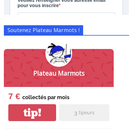
Soutenez Plateau Marmots !
Plateau Marmots
7 €
collectés par
mois
tip!
3
tipeurs