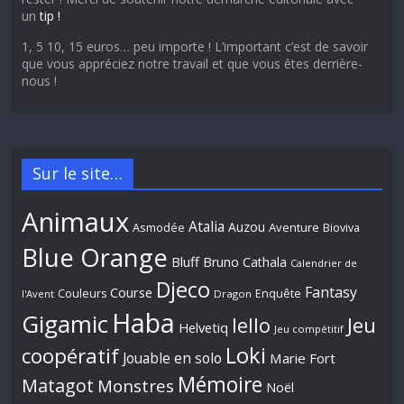
un
tip !
1, 5 10, 15 euros… peu importe ! L’important c’est de savoir
que vous appréciez notre travail et que vous êtes derrière-
nous !
Sur le site…
Animaux
Atalia
Auzou
Aventure
Asmodée
Bioviva
Blue Orange
Bluff
Bruno Cathala
Calendrier de
Djeco
Fantasy
Course
Couleurs
Enquête
l'Avent
Dragon
Haba
Gigamic
Jeu
Iello
Helvetiq
Jeu compétitif
Loki
coopératif
Jouable en solo
Marie Fort
Mémoire
Matagot
Monstres
Noël