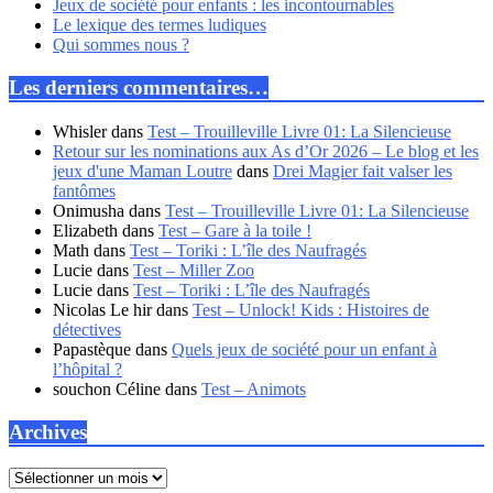
Jeux de société pour enfants : les incontournables
Le lexique des termes ludiques
Qui sommes nous ?
Les derniers commentaires…
Whisler
dans
Test – Trouilleville Livre 01: La Silencieuse
Retour sur les nominations aux As d’Or 2026 – Le blog et les
jeux d'une Maman Loutre
dans
Drei Magier fait valser les
fantômes
Onimusha
dans
Test – Trouilleville Livre 01: La Silencieuse
Elizabeth
dans
Test – Gare à la toile !
Math
dans
Test – Toriki : L’île des Naufragés
Lucie
dans
Test – Miller Zoo
Lucie
dans
Test – Toriki : L’île des Naufragés
Nicolas Le hir
dans
Test – Unlock! Kids : Histoires de
détectives
Papastèque
dans
Quels jeux de société pour un enfant à
l’hôpital ?
souchon Céline
dans
Test – Animots
Archives
Archives