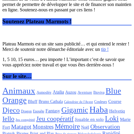
permet de permettre de développer le site et de financer son maintien
en ligne. Soutenez-nous en passant par ces liens !
Soutenez Plateau Marmots !
Plateau Marmots est un site sans publicité… et qui entend le rester !
Merci de soutenir notre démarche éditoriale avec un
tip !
1, 5 10, 15 euros… peu importe ! L’important c’est de savoir que
vous appréciez notre travail et que vous êtes derrière-nous !
Sur le site…
Animaux
Blue
Atalia
Auzou
Aventure
Asmodée
Bioviva
Orange
Bluff
Bruno Cathala
Course
Couleurs
Calendrier de l'Avent
Haba
Gigamic
Djeco
Fantasy
Helvetiq
Enquête
Dragon
Loki
Iello
Jeu coopératif
Jouable en solo
Marie
Jeu compétitif
Mémoire
Matagot
Observation
Monstres
Fort
Noël
Rapidité
Piatnik
Pirates
Print and Play
Pédagoludologie
Prise de risques