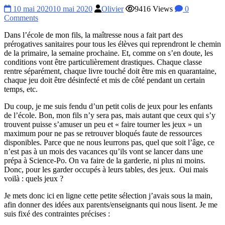
10 mai 2020
10 mai 2020
Olivier
9416 Views
0
Comments
Dans l’école de mon fils, la maîtresse nous a fait part des
prérogatives sanitaires pour tous les élèves qui reprendront le chemin
de la primaire, la semaine prochaine. Et, comme on s’en doute, les
conditions vont être particulièrement drastiques. Chaque classe
rentre séparément, chaque livre touché doit être mis en quarantaine,
chaque jeu doit être désinfecté et mis de côté pendant un certain
temps, etc.
Du coup, je me suis fendu d’un petit colis de jeux pour les enfants
de l’école. Bon, mon fils n’y sera pas, mais autant que ceux qui s’y
trouvent puisse s’amuser un peu et « faire tourner les jeux » un
maximum pour ne pas se retrouver bloqués faute de ressources
disponibles. Parce que ne nous leurrons pas, quel que soit l’âge, ce
n’est pas à un mois des vacances qu’ils vont se lancer dans une
prépa à Science-Po. On va faire de la garderie, ni plus ni moins.
Donc, pour les garder occupés à leurs tables, des jeux. Oui mais
voilà : quels jeux ?
Je mets donc ici en ligne cette petite sélection j’avais sous la main,
afin donner des idées aux parents/enseignants qui nous lisent. Je me
suis fixé des contraintes précises :