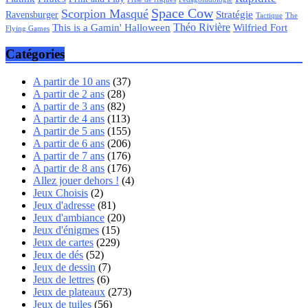
Space Cow
Scorpion Masqué
Stratégie
Ravensburger
Tactique
The
Théo Rivière
Wilfried Fort
This is a Gamin' Halloween
Flying Games
Catégories
A partir de 10 ans
(37)
A partir de 2 ans
(28)
A partir de 3 ans
(82)
A partir de 4 ans
(113)
A partir de 5 ans
(155)
A partir de 6 ans
(206)
A partir de 7 ans
(176)
A partir de 8 ans
(176)
Allez jouer dehors !
(4)
Jeux Choisis
(2)
Jeux d'adresse
(81)
Jeux d'ambiance
(20)
Jeux d'énigmes
(15)
Jeux de cartes
(229)
Jeux de dés
(52)
Jeux de dessin
(7)
Jeux de lettres
(6)
Jeux de plateaux
(273)
Jeux de tuiles
(56)